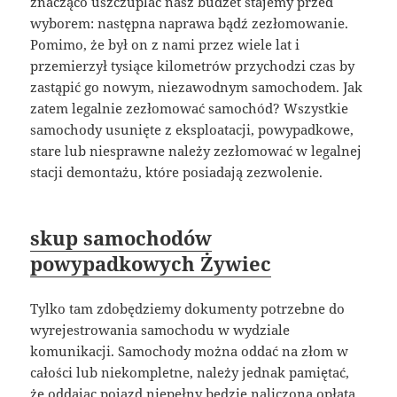
znacząco uszczuplać nasz budżet stajemy przed
wyborem: następna naprawa bądź zezłomowanie.
Pomimo, że był on z nami przez wiele lat i
przemierzył tysiące kilometrów przychodzi czas by
zastąpić go nowym, niezawodnym samochodem. Jak
zatem legalnie zezłomować samochód? Wszystkie
samochody usunięte z eksploatacji, powypadkowe,
stare lub niesprawne należy zezłomować w legalnej
stacji demontażu, które posiadają zezwolenie.
skup samochodów
powypadkowych Żywiec
Tylko tam zdobędziemy dokumenty potrzebne do
wyrejestrowania samochodu w wydziale
komunikacji. Samochody można oddać na złom w
całości lub niekompletne, należy jednak pamiętać,
że oddając pojazd niepełny będzie naliczona opłata