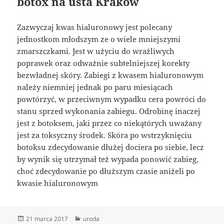
botox na usta Kraków
Zazwyczaj kwas hialuronowy jest polecany
jednostkom młodszym ze o wiele mniejszymi
zmarszczkami. Jest w użyciu do wrażliwych
poprawek oraz odważnie subtelniejszej korekty
bezwładnej skóry. Zabiegi z kwasem hialuronowym
należy niemniej jednak po paru miesiącach
powtórzyć, w przeciwnym wypadku cera powróci do
stanu sprzed wykonania zabiegu. Odrobinę inaczej
jest z botoksem, jaki przez co niekątórych uważany
jest za toksyczny środek. Skóra po wstrzyknięciu
botoksu zdecydowanie dłużej dociera po siebie, lecz
by wynik się utrzymał też wypada ponowić zabieg,
choć zdecydowanie po dłuższym czasie aniżeli po
kwasie hialuronowym
Data
Kategorie
21 marca 2017
uroda