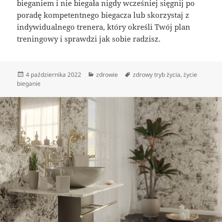
bieganiem i nie biegała nigdy wcześniej sięgnij po
poradę kompetentnego biegacza lub skorzystaj z
indywidualnego trenera, który określi Twój plan
treningowy i sprawdzi jak sobie radzisz.
Data
Kategorie
Tagi
4 października 2022
zdrowie
zdrowy tryb życia
,
życie
publikacji
bieganie