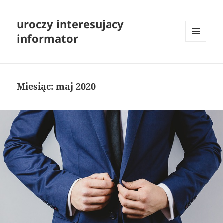
uroczy interesujacy
informator
MENU
I
WIDGETY
Miesiąc:
maj 2020