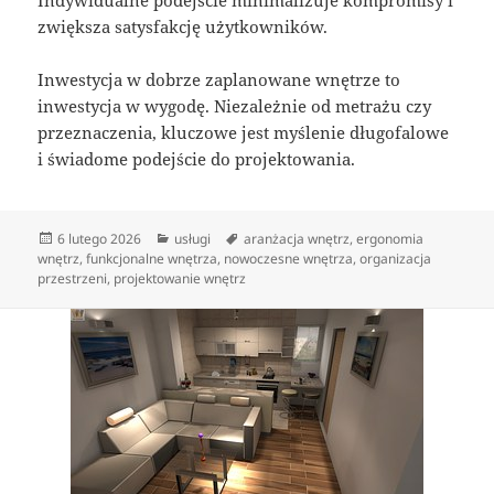
Indywidualne podejście minimalizuje kompromisy i
zwiększa satysfakcję użytkowników.
Inwestycja w dobrze zaplanowane wnętrze to
inwestycja w wygodę. Niezależnie od metrażu czy
przeznaczenia, kluczowe jest myślenie długofalowe
i świadome podejście do projektowania.
Data
Kategorie
Tagi
6 lutego 2026
usługi
aranżacja wnętrz
,
ergonomia
publikacji
wnętrz
,
funkcjonalne wnętrza
,
nowoczesne wnętrza
,
organizacja
przestrzeni
,
projektowanie wnętrz