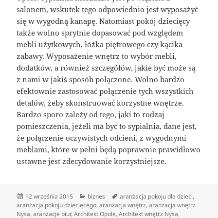
salonem, wskutek tego odpowiednio jest wyposażyć
się w wygodną kanapę. Natomiast pokój dziecięcy
także wolno sprytnie dopasować pod względem
mebli użytkowych, łóżka piętrowego czy kącika
zabawy. Wyposażenie wnętrz to wybór mebli,
dodatków, a również szczegółów, jakie być może są
z nami w jakiś sposób połączone. Wolno bardzo
efektownie zastosować połączenie tych wszystkich
detalów, żeby skonstruować korzystne wnętrze.
Bardzo sporo zależy od tego, jaki to rodzaj
pomieszczenia, jeżeli ma być to sypialnia, dane jest,
że połączenie oczywistych odcieni, z wygodnymi
meblami, które w pełni będą poprawnie prawidłowo
ustawne jest zdecydowanie korzystniejsze.
Data
Kategorie
Tagi
12 września 2015
biznes
aranżacja pokoju dla dzieci
,
publikacji
aranżacja pokoju dziecięcego
,
aranżacja wnętrz
,
aranżacja wnętrz
Nysa
,
aranżacje biur
,
Architekt Opole
,
Architekt wnętrz Nysa
,