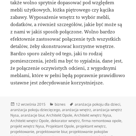
także wolno sprytnie dopasować pod względem
mebli użytkowych, łóżka piętrowego czy kącika
zabawy. Wyposażenie wnętrz to wybór mebli,
dodatków, a również szczegółów, jakie być może są
z nami w jakiś sposób połączone. Wolno bardzo
efektownie zastosować połączenie tych wszystkich
detalów, żeby skonstruować korzystne wnętrze.
Bardzo sporo zależy od tego, jaki to rodzaj
pomieszczenia, jeżeli ma być to sypialnia, dane jest,
że połączenie oczywistych odcieni, z wygodnymi
meblami, które w pełni będą poprawnie prawidłowo
ustawne jest zdecydowanie korzystniejsze.
Data
Kategorie
Tagi
12 września 2015
biznes
aranżacja pokoju dla dzieci
,
publikacji
aranżacja pokoju dziecięcego
,
aranżacja wnętrz
,
aranżacja wnętrz
Nysa
,
aranżacje biur
,
Architekt Opole
,
Architekt wnętrz Nysa
,
Architekt wnętrz Opole
,
dekorator wnętrz
,
firma remontowa opole
,
projekt wnętrz Nysa
,
Projektant Opole
,
projektant wnętrz
,
projektowanie
,
projektowanie biur
,
projektowanie pokojów