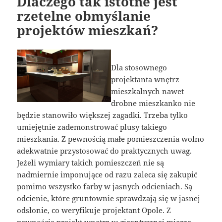
Dlaczego tak istotne jest
rzetelne obmyślanie
projektów mieszkań?
Dla stosownego
projektanta wnętrz
mieszkalnych nawet
drobne mieszkanko nie
będzie stanowiło większej zagadki. Trzeba tylko
umiejętnie zademonstrować plusy takiego
mieszkania. Z pewnością małe pomieszczenia wolno
adekwatnie przystosować do praktycznych uwag.
Jeżeli wymiary takich pomieszczeń nie są
nadmiernie imponujące od razu zaleca się zakupić
pomimo wszystko farby w jasnych odcieniach. Są
odcienie, które gruntownie sprawdzają się w jasnej
odsłonie, co weryfikuje projektant Opole. Z
pewnością projekt wnętrz w gigantycznej mierze